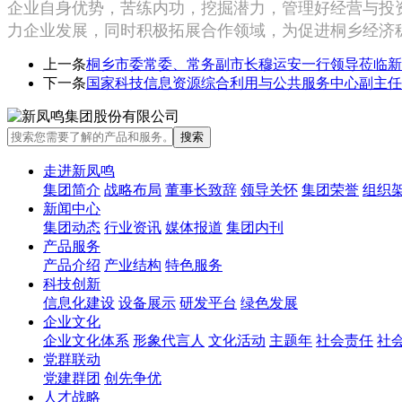
企业自身优势，苦练内功，挖掘潜力，管理好经营与投
力企业发展，同时积极拓展合作领域，为促进桐乡经济
上一条
桐乡市委常委、常务副市长穆运安一行领导莅临新
下一条
国家科技信息资源综合利用与公共服务中心副主任
走进新凤鸣
集团简介
战略布局
董事长致辞
领导关怀
集团荣誉
组织
新闻中心
集团动态
行业资讯
媒体报道
集团内刊
产品服务
产品介绍
产业结构
特色服务
科技创新
信息化建设
设备展示
研发平台
绿色发展
企业文化
企业文化体系
形象代言人
文化活动
主题年
社会责任
社
党群联动
党建群团
创先争优
人才战略