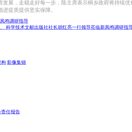
资发展，走稳走好每一步，陈主席表示桐乡政府将持续优
稳进提质提供坚实保障。
凤鸣调研指导
、 科学技术文献出版社社长胡红亮一行领导莅临新凤鸣调研指
架构
影像集锦
会责任报告