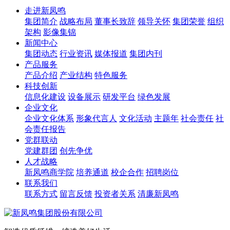
走进新凤鸣
集团简介
战略布局
董事长致辞
领导关怀
集团荣誉
组织
架构
影像集锦
新闻中心
集团动态
行业资讯
媒体报道
集团内刊
产品服务
产品介绍
产业结构
特色服务
科技创新
信息化建设
设备展示
研发平台
绿色发展
企业文化
企业文化体系
形象代言人
文化活动
主题年
社会责任
社
会责任报告
党群联动
党建群团
创先争优
人才战略
新凤鸣商学院
培养通道
校企合作
招聘岗位
联系我们
联系方式
留言反馈
投资者关系
清廉新凤鸣