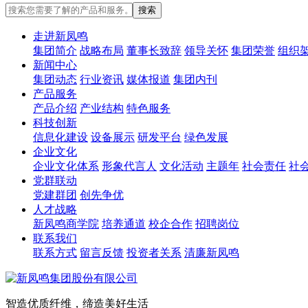
走进新凤鸣
集团简介
战略布局
董事长致辞
领导关怀
集团荣誉
组织
新闻中心
集团动态
行业资讯
媒体报道
集团内刊
产品服务
产品介绍
产业结构
特色服务
科技创新
信息化建设
设备展示
研发平台
绿色发展
企业文化
企业文化体系
形象代言人
文化活动
主题年
社会责任
社
党群联动
党建群团
创先争优
人才战略
新凤鸣商学院
培养通道
校企合作
招聘岗位
联系我们
联系方式
留言反馈
投资者关系
清廉新凤鸣
智造优质纤维，缔造美好生活