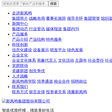
走进新凤鸣
集团简介
战略布局
董事长致辞
领导关怀
集团荣誉
组织
新闻中心
集团动态
行业资讯
媒体报道
集团内刊
产品服务
产品介绍
产业结构
特色服务
科技创新
信息化建设
设备展示
研发平台
绿色发展
企业文化
企业文化体系
形象代言人
文化活动
主题年
社会责任
社
党群联动
党建群团
创先争优
人才战略
新凤鸣商学院
培养通道
校企合作
招聘岗位
联系我们
联系方式
留言反馈
投资者关系
清廉新凤鸣
智造优质纤维，缔造美好生活