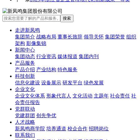
走进新凤鸣
集团简介
战略布局
董事长致辞
领导关怀
集团荣誉
组织
架构
影像集锦
新闻中心
集团动态
行业资讯
媒体报道
集团内刊
产品服务
产品介绍
产业结构
特色服务
科技创新
信息化建设
设备展示
研发平台
绿色发展
企业文化
企业文化体系
形象代言人
文化活动
主题年
社会责任
社
会责任报告
党群联动
党建群团
创先争优
人才战略
新凤鸣商学院
培养通道
校企合作
招聘岗位
联系我们