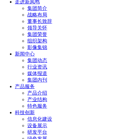
走进新凤鸣
集团简介
战略布局
董事长致辞
领导关怀
集团荣誉
组织架构
影像集锦
新闻中心
集团动态
行业资讯
媒体报道
集团内刊
产品服务
产品介绍
产业结构
特色服务
科技创新
信息化建设
设备展示
研发平台
绿色发展