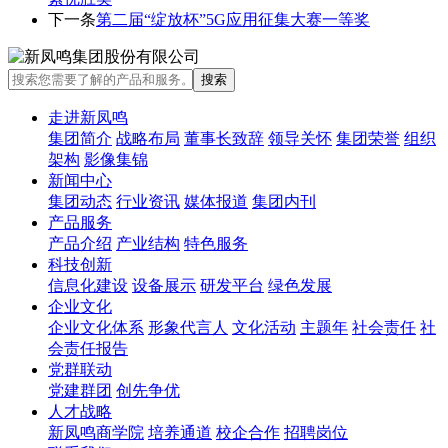
下一条
第二届“绽放杯”5G应用征集大赛一等奖
走进新凤鸣
集团简介
战略布局
董事长致辞
领导关怀
集团荣誉
组织
架构
影像集锦
新闻中心
集团动态
行业资讯
媒体报道
集团内刊
产品服务
产品介绍
产业结构
特色服务
科技创新
信息化建设
设备展示
研发平台
绿色发展
企业文化
企业文化体系
形象代言人
文化活动
主题年
社会责任
社
会责任报告
党群联动
党建群团
创先争优
人才战略
新凤鸣商学院
培养通道
校企合作
招聘岗位