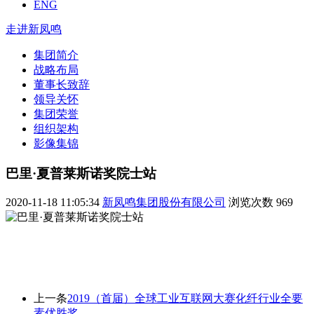
ENG
走进新凤鸣
集团简介
战略布局
董事长致辞
领导关怀
集团荣誉
组织架构
影像集锦
巴里·夏普莱斯诺奖院士站
2020-11-18 11:05:34
新凤鸣集团股份有限公司
浏览次数
969
上一条
2019（首届）全球工业互联网大赛化纤行业全要
素优胜奖