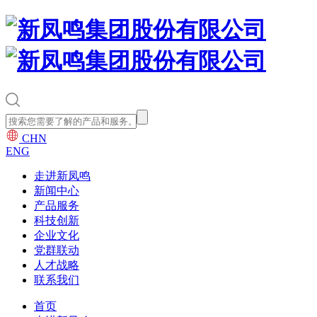
CHN
ENG
走进新凤鸣
新闻中心
产品服务
科技创新
企业文化
党群联动
人才战略
联系我们
首页