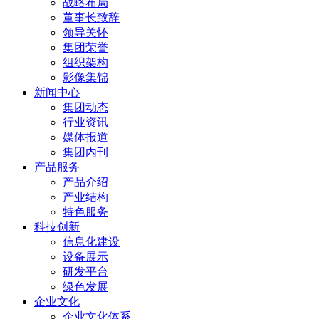
战略布局
董事长致辞
领导关怀
集团荣誉
组织架构
影像集锦
新闻中心
集团动态
行业资讯
媒体报道
集团内刊
产品服务
产品介绍
产业结构
特色服务
科技创新
信息化建设
设备展示
研发平台
绿色发展
企业文化
企业文化体系