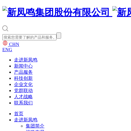
CHN
ENG
走进新凤鸣
新闻中心
产品服务
科技创新
企业文化
党群联动
人才战略
联系我们
首页
走进新凤鸣
集团简介