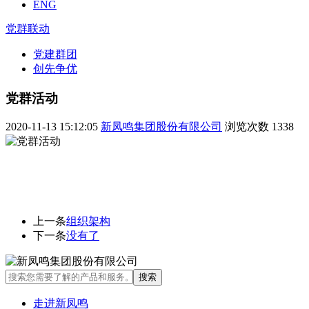
ENG
党群联动
党建群团
创先争优
党群活动
2020-11-13 15:12:05
新凤鸣集团股份有限公司
浏览次数
1338
上一条
组织架构
下一条
没有了
走进新凤鸣