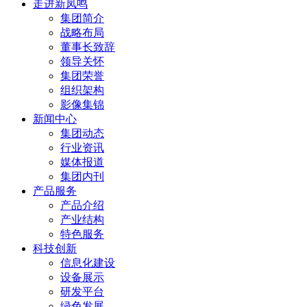
走进新凤鸣
集团简介
战略布局
董事长致辞
领导关怀
集团荣誉
组织架构
影像集锦
新闻中心
集团动态
行业资讯
媒体报道
集团内刊
产品服务
产品介绍
产业结构
特色服务
科技创新
信息化建设
设备展示
研发平台
绿色发展