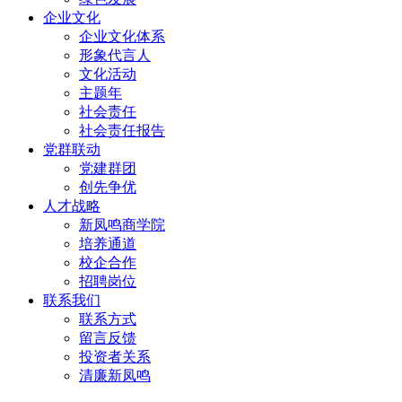
企业文化
企业文化体系
形象代言人
文化活动
主题年
社会责任
社会责任报告
党群联动
党建群团
创先争优
人才战略
新凤鸣商学院
培养通道
校企合作
招聘岗位
联系我们
联系方式
留言反馈
投资者关系
清廉新凤鸣