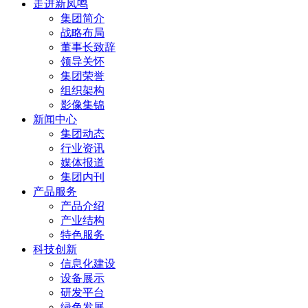
走进新凤鸣
集团简介
战略布局
董事长致辞
领导关怀
集团荣誉
组织架构
影像集锦
新闻中心
集团动态
行业资讯
媒体报道
集团内刊
产品服务
产品介绍
产业结构
特色服务
科技创新
信息化建设
设备展示
研发平台
绿色发展