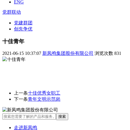
ENG
党群联动
党建群团
创先争优
十佳青年
2021-06-15 10:37:07
新凤鸣集团股份有限公司
浏览次数
831
上一条
十佳优秀女职工
下一条
青年文明示范岗
走进新凤鸣