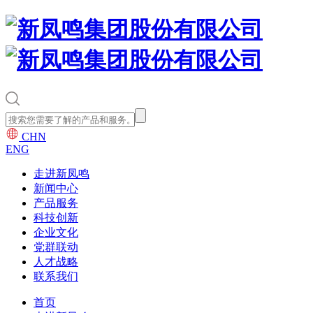
CHN
ENG
走进新凤鸣
新闻中心
产品服务
科技创新
企业文化
党群联动
人才战略
联系我们
首页