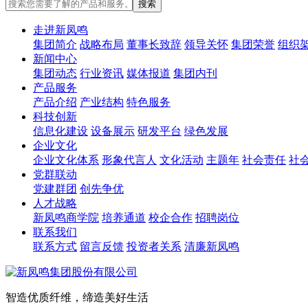
走进新凤鸣
集团简介
战略布局
董事长致辞
领导关怀
集团荣誉
组织
新闻中心
集团动态
行业资讯
媒体报道
集团内刊
产品服务
产品介绍
产业结构
特色服务
科技创新
信息化建设
设备展示
研发平台
绿色发展
企业文化
企业文化体系
形象代言人
文化活动
主题年
社会责任
社
党群联动
党建群团
创先争优
人才战略
新凤鸣商学院
培养通道
校企合作
招聘岗位
联系我们
联系方式
留言反馈
投资者关系
清廉新凤鸣
智造优质纤维，缔造美好生活