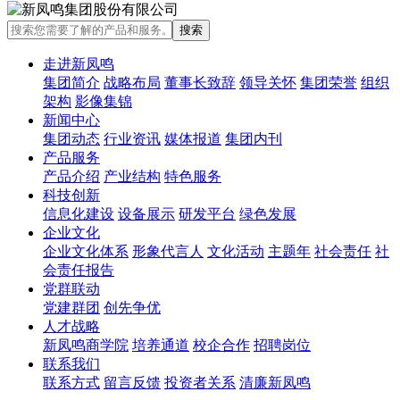
走进新凤鸣
集团简介
战略布局
董事长致辞
领导关怀
集团荣誉
组织
架构
影像集锦
新闻中心
集团动态
行业资讯
媒体报道
集团内刊
产品服务
产品介绍
产业结构
特色服务
科技创新
信息化建设
设备展示
研发平台
绿色发展
企业文化
企业文化体系
形象代言人
文化活动
主题年
社会责任
社
会责任报告
党群联动
党建群团
创先争优
人才战略
新凤鸣商学院
培养通道
校企合作
招聘岗位
联系我们
联系方式
留言反馈
投资者关系
清廉新凤鸣