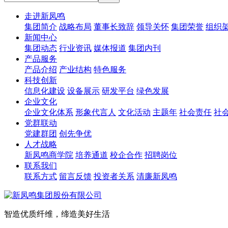
走进新凤鸣
集团简介
战略布局
董事长致辞
领导关怀
集团荣誉
组织
新闻中心
集团动态
行业资讯
媒体报道
集团内刊
产品服务
产品介绍
产业结构
特色服务
科技创新
信息化建设
设备展示
研发平台
绿色发展
企业文化
企业文化体系
形象代言人
文化活动
主题年
社会责任
社
党群联动
党建群团
创先争优
人才战略
新凤鸣商学院
培养通道
校企合作
招聘岗位
联系我们
联系方式
留言反馈
投资者关系
清廉新凤鸣
智造优质纤维，缔造美好生活