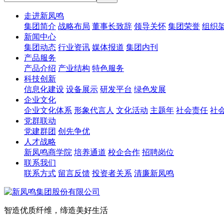
走进新凤鸣
集团简介
战略布局
董事长致辞
领导关怀
集团荣誉
组织
新闻中心
集团动态
行业资讯
媒体报道
集团内刊
产品服务
产品介绍
产业结构
特色服务
科技创新
信息化建设
设备展示
研发平台
绿色发展
企业文化
企业文化体系
形象代言人
文化活动
主题年
社会责任
社
党群联动
党建群团
创先争优
人才战略
新凤鸣商学院
培养通道
校企合作
招聘岗位
联系我们
联系方式
留言反馈
投资者关系
清廉新凤鸣
智造优质纤维，缔造美好生活