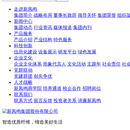
走进新凤鸣
集团简介
战略布局
董事长致辞
领导关怀
集团荣誉
组织
新闻中心
集团动态
行业资讯
媒体报道
集团内刊
产品服务
产品介绍
产业结构
特色服务
科技创新
信息化建设
设备展示
研发平台
绿色发展
企业文化
企业文化体系
形象代言人
文化活动
主题年
社会责任
社
党群联动
党建群团
创先争优
人才战略
新凤鸣商学院
培养通道
校企合作
招聘岗位
联系我们
联系方式
留言反馈
投资者关系
清廉新凤鸣
智造优质纤维，缔造美好生活