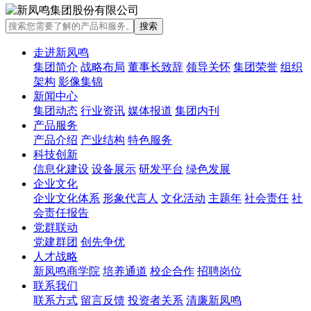
走进新凤鸣
集团简介
战略布局
董事长致辞
领导关怀
集团荣誉
组织
架构
影像集锦
新闻中心
集团动态
行业资讯
媒体报道
集团内刊
产品服务
产品介绍
产业结构
特色服务
科技创新
信息化建设
设备展示
研发平台
绿色发展
企业文化
企业文化体系
形象代言人
文化活动
主题年
社会责任
社
会责任报告
党群联动
党建群团
创先争优
人才战略
新凤鸣商学院
培养通道
校企合作
招聘岗位
联系我们
联系方式
留言反馈
投资者关系
清廉新凤鸣