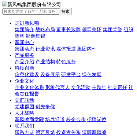
走进新凤鸣
集团简介
战略布局
董事长致辞
领导关怀
集团荣誉
组织
架构
影像集锦
新闻中心
集团动态
行业资讯
媒体报道
集团内刊
产品服务
产品介绍
产业结构
特色服务
科技创新
信息化建设
设备展示
研发平台
绿色发展
企业文化
企业文化体系
形象代言人
文化活动
主题年
社会责任
社
会责任报告
党群联动
党建群团
创先争优
人才战略
新凤鸣商学院
培养通道
校企合作
招聘岗位
联系我们
联系方式
留言反馈
投资者关系
清廉新凤鸣