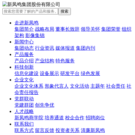
走进新凤鸣
集团简介
战略布局
董事长致辞
领导关怀
集团荣誉
组织
架构
影像集锦
新闻中心
集团动态
行业资讯
媒体报道
集团内刊
产品服务
产品介绍
产业结构
特色服务
科技创新
信息化建设
设备展示
研发平台
绿色发展
企业文化
企业文化体系
形象代言人
文化活动
主题年
社会责任
社
会责任报告
党群联动
党建群团
创先争优
人才战略
新凤鸣商学院
培养通道
校企合作
招聘岗位
联系我们
联系方式
留言反馈
投资者关系
清廉新凤鸣