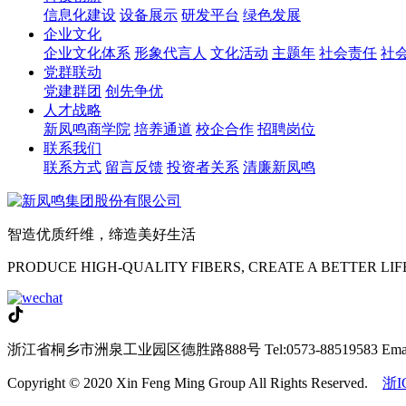
信息化建设
设备展示
研发平台
绿色发展
企业文化
企业文化体系
形象代言人
文化活动
主题年
社会责任
社
党群联动
党建群团
创先争优
人才战略
新凤鸣商学院
培养通道
校企合作
招聘岗位
联系我们
联系方式
留言反馈
投资者关系
清廉新凤鸣
智造优质纤维，缔造美好生活
PRODUCE HIGH-QUALITY FIBERS, CREATE A BETTER LIF
浙江省桐乡市洲泉工业园区德胜路888号
Tel:0573-88519583
Ema
Copyright © 2020 Xin Feng Ming Group All Rights Reserved.
浙I