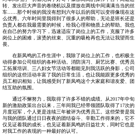
转、发出巨大声音的卷绕机以及摆放在两线中间满满当当的丝
车……那个时候的我没有想到六年以后的我可以变得像现在这
么优秀。六年时间里我得到了很多人的帮助，无论是班长还是
负责人都在我最需要的时候，给我心理和物质上的帮助。我也
在自己的努力学习下，迅速适应了岗位上的工作，克服了许多
岗位上的困难，滚烫的丝束、沉重的吸枪再也无法让我望而生
畏。
在新凤鸣的工作生涯中，我除了岗位上的工作，也积极主
动得参加公司组织的各种活动。消防演习、厨艺比赛、优秀员
工拓展培训、三八妇女节活动等都能见到我活跃的身影，公司
组织的这些活动丰富了我的日常生活，也让我能跟更多优秀的
员工相识相知，让我感受到了新凤鸣这个大家庭和谐友爱、团
结互助的氛围。
通过不懈努力，我取得了许多不错的成绩。从2017年中旬
新的激励政策出台以来，三年间我已经带领团队取得了17次的
月度冠军，个人更是连续三年被评为优秀员工。这些荣誉是我
与我的团队通过日日夜夜的团结奋斗、辛勤工作得来的，它不
仅见证着我的成长，也见证着新凤鸣的日益壮大，同时它也是
对我工作的表现的一种最好的认可。