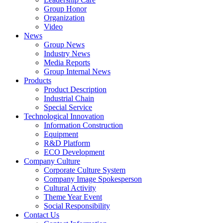
Group Honor
Organization
Video
News
Group News
Industry News
Media Reports
Group Internal News
Products
Product Description
Industrial Chain
Special Service
Technological Innovation
Information Construction
Equipment
R&D Platform
ECO Development
Company Culture
Corporate Culture System
Company Image Spokesperson
Cultural Activity
Theme Year Event
Social Responsibility
Contact Us