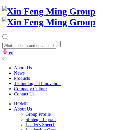
en
cn
About Us
News
Products
Technological Innovation
Company Culture
Contact Us
HOME
About Us
Group Profile
Strategic Layout
Leader's Speech
Leadership Care