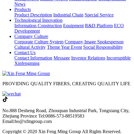
News
Products
Product Description
Industrial Chain
Special Service
Technological Innovation
Information Construction
Equipment
R&D Platform
ECO
Development
Company Culture
Corporate Culture System
Company Image Spokesperson
Cultural Activity
Theme Year Event
Social Responsibility
Contact Us
Contact Information
Message
Investor Relations
Incorruptible
Xinfengming
PROVIDING QUALITY FIBERS, CREATING QUALITY LIFE
No.888 Desheng Road, Zhouquan Industrial Park, Tongxiang City,
Zhejiang Province
Tel:0086-573-88519583
Email:ho@xfmgroup.com
Copyright © 2020 Xin Feng Ming Group All Rights Reserved.