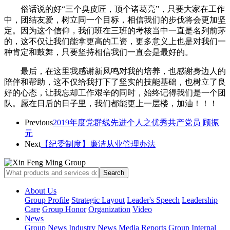
俗话说的好“三个臭皮匠，顶个诸葛亮”，只要大家在工作
中，团结友爱，树立同一个目标，相信我们的步伐将会更加坚
定。因为这个信仰，我们班在三班的考核当中一直是名列前茅
的，这不仅让我们能拿更高的工资，更多意义上也是对我们一
种肯定和鼓舞，只要坚持相信我们一直会是最好的。
最后，在这里我感谢新凤鸣对我的培养，也感谢身边人的
陪伴和帮助，这不仅给我打下了坚实的技能基础，也树立了良
好的心态，让我忘却工作艰辛的同时，始终记得我们是一个团
队。愿在日后的日子里，我们都能更上一层楼，加油！！！
Previous
2019年度党群线先进个人之优秀共产党员 顾振
元
Next
【纪委制度】廉洁从业管理办法
About Us
Group Profile
Strategic Layout
Leader's Speech
Leadership
Care
Group Honor
Organization
Video
News
Group News
Industry News
Media Reports
Group Internal