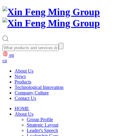
en
cn
About Us
News
Products
Technological Innovation
Company Culture
Contact Us
HOME
About Us
Group Profile
Strategic Layout
Leader's Speech
Leadership Care