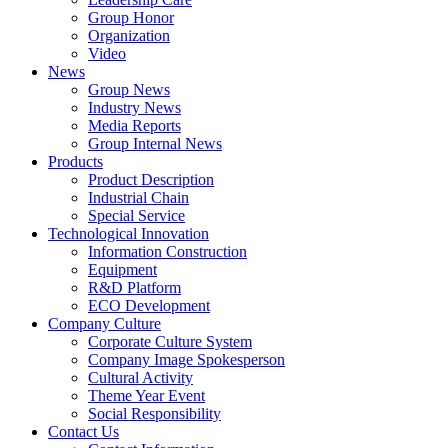
Group Honor
Organization
Video
News
Group News
Industry News
Media Reports
Group Internal News
Products
Product Description
Industrial Chain
Special Service
Technological Innovation
Information Construction
Equipment
R&D Platform
ECO Development
Company Culture
Corporate Culture System
Company Image Spokesperson
Cultural Activity
Theme Year Event
Social Responsibility
Contact Us