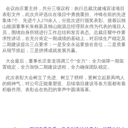
会议由庄董主持，共分三项议程：执行总裁沈健彧宣读项目
表彰文件，此次共评选出在项目中勇挑重担、冲锋在前的先进
集体7个、先进个人270余人，分批次进行颁奖表彰。接着以独
山能源董事长朱根新及独山能源总经理郑永伟为代表的项目人
员，围绕自身所辖进行工作总结和发言表态。总裁庄耀中作要
求性讲话，在充分肯定一期成绩的基础上，对后续生产稳定及
二期建设提出三点要求：一是安全永远要放在首位，二是质量
从细节抓起，三是拼搏成就发展共赢。
大会最后，董事长庄奎龙强调三个“全力”：全力保障一期装
置稳定，全力加快二期建设进程，全力确保团队稳定。
此次表彰大会树立了先进、树立了榜样，更树立起新凤鸣人
的精神气，对公司正能量塑造、后续项目建设等各方面都有着
积极作用。表彰会在热烈的掌声中圆满落幕。