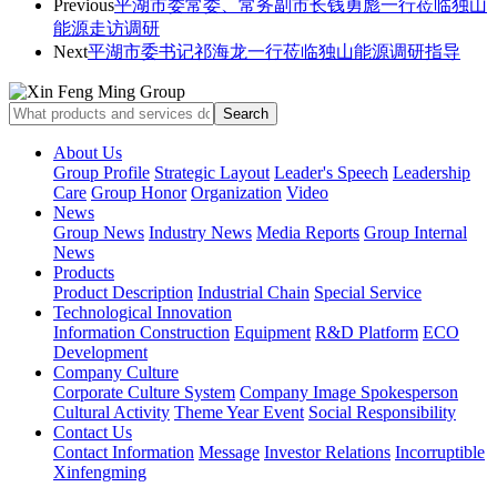
Previous
平湖市委常委、常务副市长钱勇彪一行莅临独山
能源走访调研
Next
平湖市委书记祁海龙一行莅临独山能源调研指导
About Us
Group Profile
Strategic Layout
Leader's Speech
Leadership
Care
Group Honor
Organization
Video
News
Group News
Industry News
Media Reports
Group Internal
News
Products
Product Description
Industrial Chain
Special Service
Technological Innovation
Information Construction
Equipment
R&D Platform
ECO
Development
Company Culture
Corporate Culture System
Company Image Spokesperson
Cultural Activity
Theme Year Event
Social Responsibility
Contact Us
Contact Information
Message
Investor Relations
Incorruptible
Xinfengming