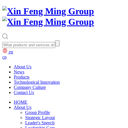
en
cn
About Us
News
Products
Technological Innovation
Company Culture
Contact Us
HOME
About Us
Group Profile
Strategic Layout
Leader's Speech
Leadership Care