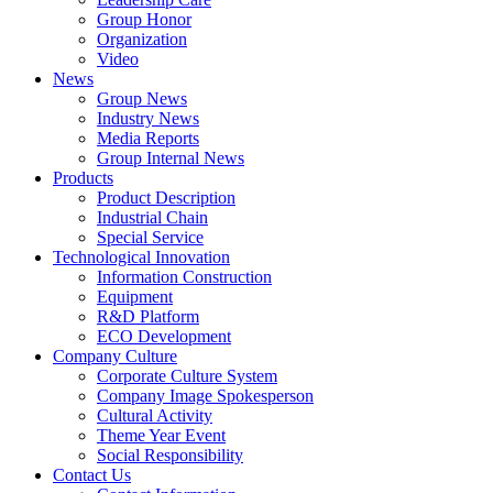
Group Honor
Organization
Video
News
Group News
Industry News
Media Reports
Group Internal News
Products
Product Description
Industrial Chain
Special Service
Technological Innovation
Information Construction
Equipment
R&D Platform
ECO Development
Company Culture
Corporate Culture System
Company Image Spokesperson
Cultural Activity
Theme Year Event
Social Responsibility
Contact Us