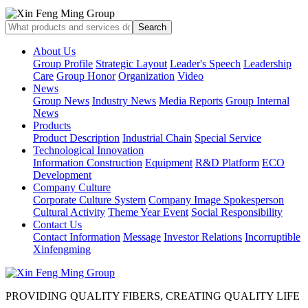
About Us
Group Profile
Strategic Layout
Leader's Speech
Leadership
Care
Group Honor
Organization
Video
News
Group News
Industry News
Media Reports
Group Internal
News
Products
Product Description
Industrial Chain
Special Service
Technological Innovation
Information Construction
Equipment
R&D Platform
ECO
Development
Company Culture
Corporate Culture System
Company Image Spokesperson
Cultural Activity
Theme Year Event
Social Responsibility
Contact Us
Contact Information
Message
Investor Relations
Incorruptible
Xinfengming
PROVIDING QUALITY FIBERS, CREATING QUALITY LIFE