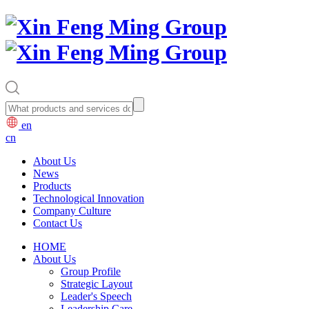
en
cn
About Us
News
Products
Technological Innovation
Company Culture
Contact Us
HOME
About Us
Group Profile
Strategic Layout
Leader's Speech
Leadership Care