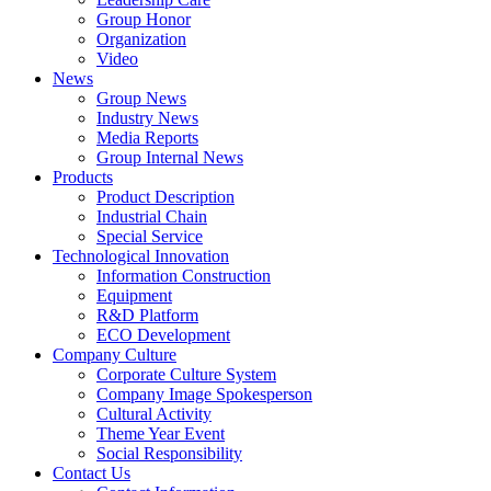
Group Honor
Organization
Video
News
Group News
Industry News
Media Reports
Group Internal News
Products
Product Description
Industrial Chain
Special Service
Technological Innovation
Information Construction
Equipment
R&D Platform
ECO Development
Company Culture
Corporate Culture System
Company Image Spokesperson
Cultural Activity
Theme Year Event
Social Responsibility
Contact Us