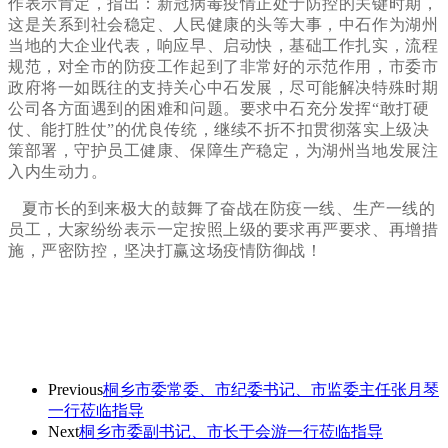
作表示肯定，指出：新冠病毒疫情正处于防控的关键时期，
这是关系到社会稳定、人民健康的头等大事，
中石作为湖州
当地的大企业代表，响应早、启动快，基础工作扎实，流程
规范，对全市的防疫工作起到了非常好的示范作用，市委市
政府将一如既往的支持关心中石发展，尽可能解决特殊时期
公司各方面遇到的困难和问题。要求中石
充分发挥“敢打硬
仗、能打胜仗”的优良传统，继续不折不扣贯彻落实上级决
策部署，守护员工健康、保障生产稳定，为湖州当地发展注
入内生动力。
夏市长的到来极大的鼓舞了奋战在防疫一线、生产一线的
员工，大家纷纷表示一定按照上级的要求再严要求、再增措
施，严密防控，坚决打赢这场疫情防御战！
Previous
桐乡市委常委、市纪委书记、市监委主任张月琴
一行莅临指导
Next
桐乡市委副书记、市长于会游一行莅临指导