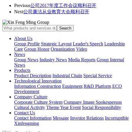
Previous
公司2017年度工作会议顺利召开
Next
公司廉洁从业教育大会顺利召开
About Us
Group Profile
Strategic Layout
Leader's Speech
Leadership
Care
Group Honor
Organization
Video
News
Group News
Industry News
Media Reports
Group Internal
News
Products
Product Description
Industrial Chain
Special Service
Technological Innovation
Information Construction
Equipment
R&D Platform
ECO
Development
Company Culture
Corporate Culture System
Company Image Spokesperson
Cultural Activity
Theme Year Event
Social Responsibility
Contact Us
Contact Information
Message
Investor Relations
Incorruptible
Xinfengming