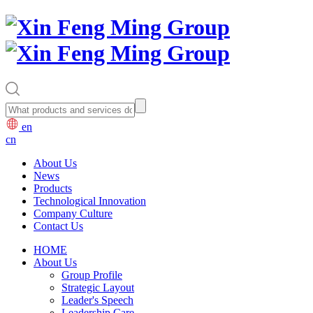
en
cn
About Us
News
Products
Technological Innovation
Company Culture
Contact Us
HOME
About Us
Group Profile
Strategic Layout
Leader's Speech
Leadership Care