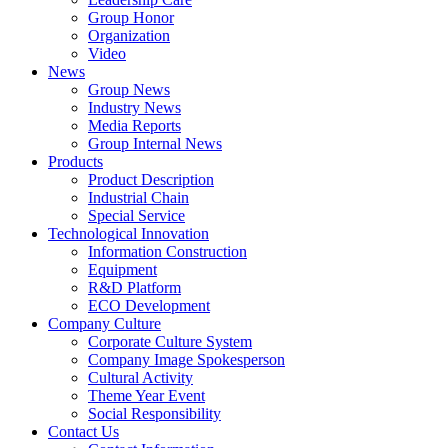
Group Honor
Organization
Video
News
Group News
Industry News
Media Reports
Group Internal News
Products
Product Description
Industrial Chain
Special Service
Technological Innovation
Information Construction
Equipment
R&D Platform
ECO Development
Company Culture
Corporate Culture System
Company Image Spokesperson
Cultural Activity
Theme Year Event
Social Responsibility
Contact Us