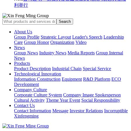
利举行
About Us
Group Profile
Strategic Layout
Leader's Speech
Leadership
Care
Group Honor
Organization
Video
News
Group News
Industry News
Media Reports
Group Internal
News
Products
Product Description
Industrial Chain
Special Service
Technological Innovation
Information Construction
Equipment
R&D Platform
ECO
Development
Company Culture
Corporate Culture System
Company Image Spokesperson
Cultural Activity
Theme Year Event
Social Responsibility
Contact Us
Contact Information
Message
Investor Relations
Incorruptible
Xinfengming