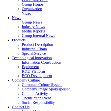
Group Honor
Organization
Video
News
Group News
Industry News
Media Reports
Group Internal News
Products
Product Description
Industrial Chain
Special Service
Technological Innovation
Information Construction
Equipment
R&D Platform
ECO Development
Company Culture
Corporate Culture System
Company Image Spokesperson
Cultural Activity
Theme Year Event
Social Responsibility
Contact Us