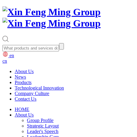
en
cn
About Us
News
Products
Technological Innovation
Company Culture
Contact Us
HOME
About Us
Group Profile
Strategic Layout
Leader's Speech
Leadership Care