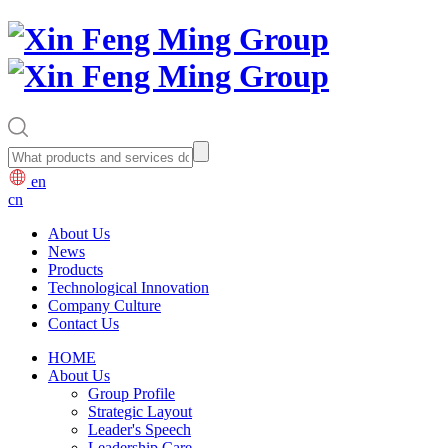
en
cn
About Us
News
Products
Technological Innovation
Company Culture
Contact Us
HOME
About Us
Group Profile
Strategic Layout
Leader's Speech
Leadership Care