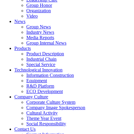
Group Honor
Organization
Video
News
Group News
Industry News
Media Reports
Group Internal News
Products
Product Description
Industrial Chain
Special Service
Technological Innovation
Information Construction
Equipment
R&D Platform
ECO Development
Company Culture
Corporate Culture System
Company Image Spokesperson
Cultural Activity
Theme Year Event
Social Responsibility
Contact Us